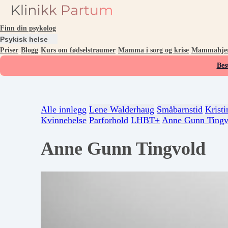
Finn din psykolog
Psykisk helse
Priser
Blogg
Kurs om fødselstraumer
Mamma i sorg og krise
Mammahjer
Bes
Alle innlegg
Lene Walderhaug
Småbarnstid
Kristi
Kvinnehelse
Parforhold
LHBT+
Anne Gunn Tingv
Anne Gunn Tingvold