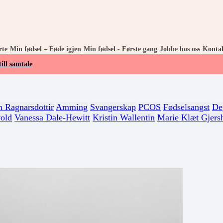
te
Min fødsel – Føde igjen
Min fødsel - Første gang
Jobbe hos oss
Konta
till samtale
n Ragnarsdottir
Amming
Svangerskap
PCOS
Fødselsangst
De
old
Vanessa Dale-Hewitt
Kristin Wallentin
Marie Klæt Gjers