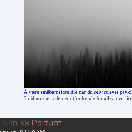
Å være småbarnsforeldre når du selv strever psyki
Småbarnsperioden er utfordrende for alle, med li
Org. nr. 929 103 866