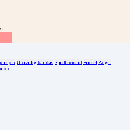
kt
presjon
Ufrivillig barnløs
Spedbarnstid
Fødsel
Angst
heim