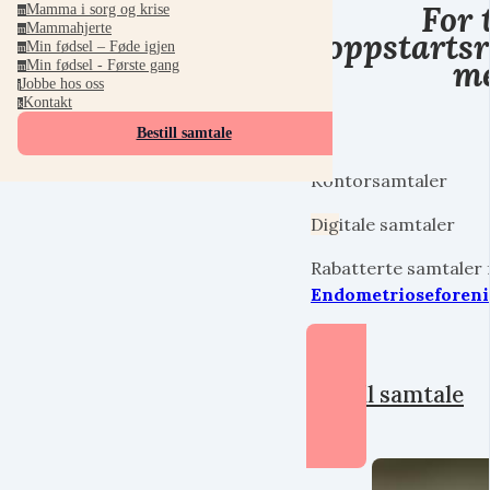
For 
Mamma i sorg og krise
m
Mammahjerte
m
oppstartsr
Min fødsel – Føde igjen
m
me
Min fødsel - Første gang
m
Jobbe hos oss
j
Kontakt
k
Bestill samtale
Kontorsamtaler
Dig
itale samtaler
Rabatterte samtaler
Endometrioseforen
Bestill samtale