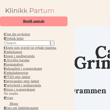
Bestill samtale
Finn din psykolog
f
Psykisk helse
p
C
Angst som gravid og nybakt mamma
a
Fødselsangst
f
Gri
Angst i spedbarnstida
a
Ufrivillig barnløs
u
Spontanabort
s
Seksualitet i svangerskapet
s
Fødselsdepresjon
f
PTSD etter fødsel
p
Søvnvansker etter fødsel
s
Parforhold i småbarnstida
p
Drammen
Stress i svangerskapet
s
No results
Priser
p
Blogg
Kurs om fødselstraumer
k