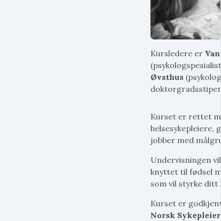
Kursledere er
Van
(psykologspesialis
Øvsthus
(psykologs
doktorgradsstipen
Kurset er rettet 
helsesykepleiere,
jobber med målgr
Undervisningen vil
knyttet til fødsel
som vil styrke ditt 
Kurset er godkjen
Norsk Sykepleie