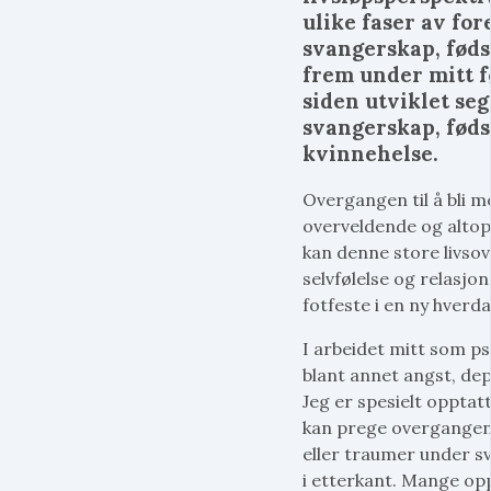
ulike faser av for
svangerskap, føds
frem under mitt f
siden utviklet seg
svangerskap, føds
kvinnehelse.
Overgangen til å bli m
overveldende og altop
kan denne store livsov
selvfølelse og relasjo
fotfeste i en ny hverda
I arbeidet mitt som p
blant annet angst, de
Jeg er spesielt opptat
kan prege overgangen t
eller traumer under s
i etterkant. Mange op