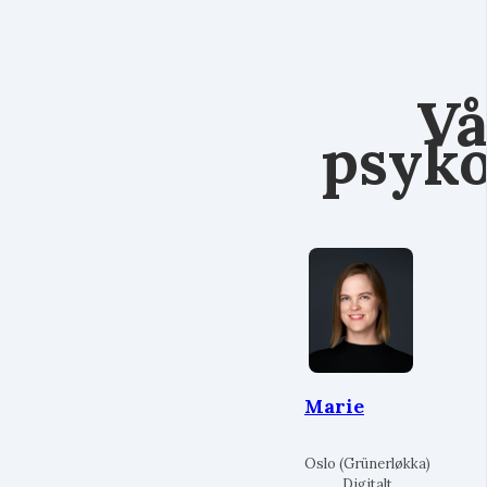
Vå
psyko
Marie
Oslo (Grünerløkka)
Digitalt