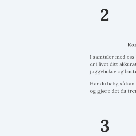
2
Kom
I samtaler med oss 
er i livet ditt akkur
joggebukse og bustet
Har du baby, så kan
og gjøre det du tre
3