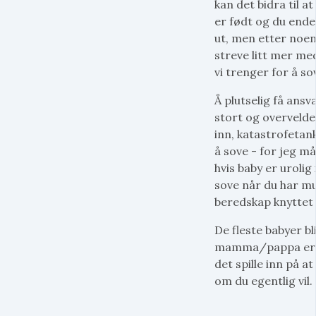
kan det bidra til a
er født og du endel
ut, men etter noen
streve litt mer med
vi trenger for å so
Å plutselig få ansv
stort og overvelde
inn, katastrofetan
å sove - for jeg m
hvis baby er urolig 
sove når du har mu
beredskap knyttet t
De fleste babyer b
mamma/pappa er du 
det spille inn på at 
om du egentlig vil.