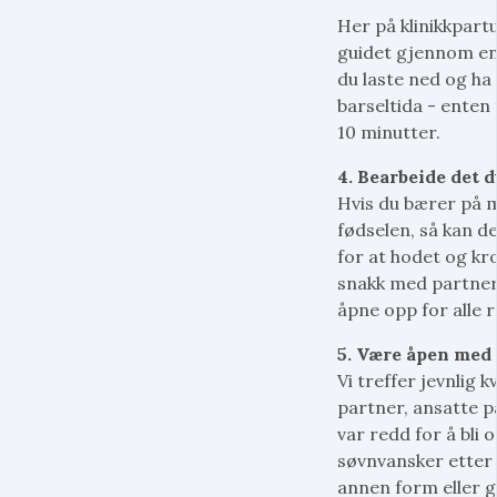
Her på klinikkpartu
guidet gjennom en
du laste ned og ha 
barseltida - enten f
10 minutter.
4. Bearbeide det 
Hvis du bærer på m
fødselen, så kan de
for at hodet og kro
snakk med partner 
åpne opp for alle
5. Være åpen med 
Vi treffer jevnlig 
partner, ansatte på
var redd for å bli
søvnvansker etter 
annen form eller g