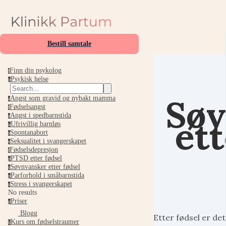
Bestill samtale
Finn din psykolog
f
Psykisk helse
p
Søv
Angst som gravid og nybakt mamma
a
Fødselsangst
f
Angst i spedbarnstida
a
ett
Ufrivillig barnløs
u
Spontanabort
s
Seksualitet i svangerskapet
s
Fødselsdepresjon
f
PTSD etter fødsel
p
Søvnvansker etter fødsel
s
Parforhold i småbarnstida
p
Stress i svangerskapet
s
No results
Priser
p
Blogg
Etter fødsel er de
Kurs om fødselstraumer
k