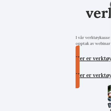
ver
I vår verktøykasse f
opptak av webinare
Her er verktø
Her er verktø