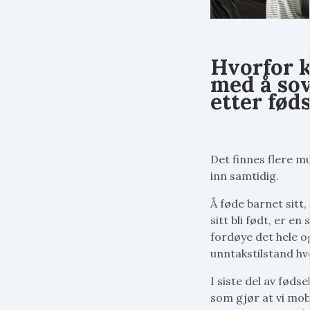
Hvorfor k
med å sov
etter fød
Det finnes flere mul
inn samtidig.
Å føde barnet sit
sitt bli født, er en
fordøye det hele og 
unntakstilstand hvo
I siste del av føds
som gjør at vi mobi