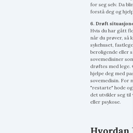
for seg selv. Da bl
forstå deg og hjelpe
6. Drøft situasjo
Hvis du har gått f
når du prøver, så 
sykehuset, fastlege
beroligende eller
sovemedisiner som
drøftes med lege.
hjelpe deg med pas
sovemedisin. For no
"restarte" hode og
det utvikler seg t
eller psykose.
Hvordan k