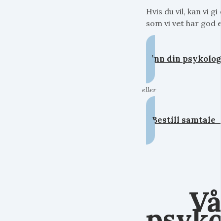
Hvis du vil, kan vi 
som vi vet har god e
Finn din psykolog
eller
Bestill samtal
Vå
psyko