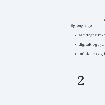
Finn en psykolog
s
tilgjengelige
alle dager, ink
digitalt og fysi
individuelt og 
2