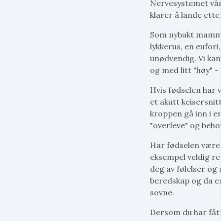
Nervesystemet vårt
klarer å lande ette
Som nybakt mamma
lykkerus, en eufori
unødvendig. Vi kan 
og med litt "høy" - o
Hvis fødselen har 
et akutt keisersnitt
kroppen gå inn i en
"overleve" og beho
Har fødselen være 
eksempel veldig re
deg av følelser og 
beredskap og da er
sovne.
Dersom du har fått 