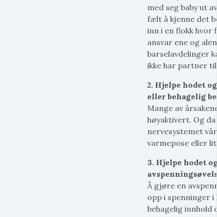
med seg baby ut av
fælt å kjenne det b
inn i en flokk hvor
ansvar ene og alen
barselavdelinger k
ikke har partner til
2. Hjelpe hodet o
eller behagelig b
Mange av årsakene
høyaktivert. Og da 
nervesystemet vår
varmepose eller lit
3. Hjelpe hodet o
avspenningsøvel
Å gjøre en avspenn
opp i spenninger i
behagelig innhold 