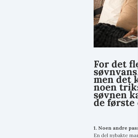
For det fl
søvnvansk
men det k
noen triks
søvnen ka
de første
1. Noen andre pas
En del nybakte ma