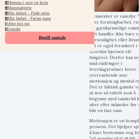
Mamma i sorg og krise
m
Mammahjerte
m
Min fødsel – Føde igjen
m
Mennesker er vanedyr. 
Min fødsel - Første gang
m
liker forutsigbarhet, ru
Jobbe hos oss
j
og gjenkjennelige ramm
Kontakt
k
Det handler ikke bare 
Bestill samtale
personlighet eller livsst
det er også forankret i
hvordan hjernen vår
fungerer. Derfor kan se
små endringer i
hverdagsrutiner kreve
overraskende mye
motivasjon og mental e
Det er faktisk ganske v
at noe så enkelt som å
begynne med tanntråd k
uker eller måneder før 
blir en fast vane.
Motivasjon er en komp
prosess. Det hjelper sj
å bare bestemme seg fo
"på mandag skal alt bli