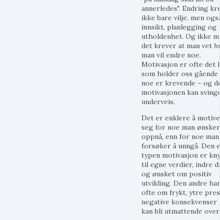
annerledes". Endring kr
ikke bare vilje, men ogs
innsikt, planlegging og
utholdenhet. Og ikke mi
det krever at man vet
h
man vil endre noe.
Motivasjon er ofte det 
som holder oss gående
noe er krevende – og d
motivasjonen kan sving
underveis.
Det er enklere å motiv
seg for noe man ønsker
oppnå, enn for noe man
forsøker å unngå. Den 
typen motivasjon er kny
til egne verdier, indre d
og ønsket om positiv
utvikling. Den andre ha
ofte om frykt, ytre pre
negative konsekvenser 
kan bli utmattende over 