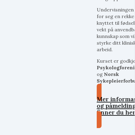
Undervisningen v
for seg en rekk
knyttet til fødse
vekt på anvendb
kunnskap som vi
styrke ditt klinis
arbeid.
Kurset er godkj
Psykologforen
og
Norsk
Sykepleierforb
Mer informa
og påmeldin
finner du he