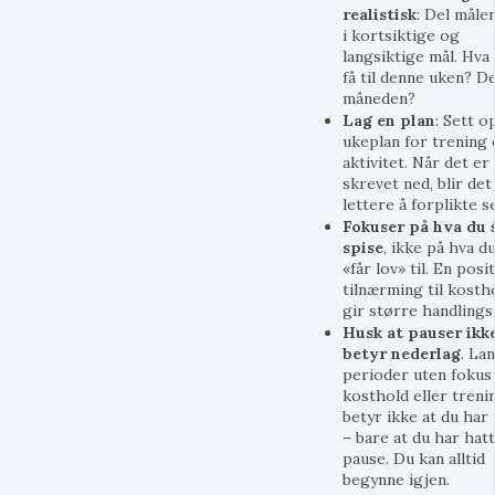
realistisk
: Del måle
i kortsiktige og
langsiktige mål. Hva 
få til denne uken? D
måneden?
Lag en plan
: Sett o
ukeplan for trening
aktivitet. Når det er
skrevet ned, blir det
lettere å forplikte s
Fokuser på hva du
spise
, ikke på hva d
«får lov» til. En posit
tilnærming til kosth
gir større handling
Husk at pauser ikk
betyr nederlag
. La
perioder uten fokus
kosthold eller treni
betyr ikke at du har 
– bare at du har hatt
pause. Du kan alltid
begynne igjen.