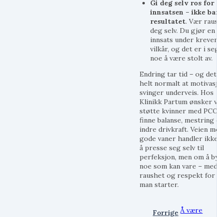
Gi deg selv ros for
innsatsen – ikke ba
resultatet
. Vær rau
deg selv. Du gjør en
innsats under kreve
vilkår, og det er i se
noe å være stolt av.
Endring tar tid – og det
helt normalt at motivas
svinger underveis. Hos
Klinikk Partum ønsker v
støtte kvinner med PCO
finne balanse, mestring
indre drivkraft. Veien m
gode vaner handler ikk
å presse seg selv til
perfeksjon, men om å b
noe som kan vare – me
raushet og respekt for
man starter.
Å være
Forrige