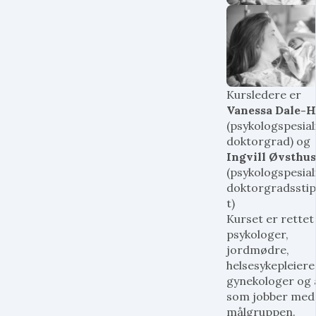
Kursledere er
Vanessa Dale-H
(psykologspesiali
doktorgrad) og
Ingvill Øvsthus
(psykologspesiali
doktorgradsstip
t)
Kurset er rette
psykologer,
jordmødre,
helsesykepleiere
gynekologer og
som jobber med
målgruppen.