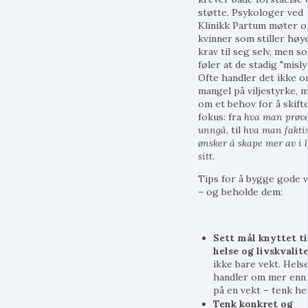
støtte. Psykologer ved
Klinikk Partum møter o
kvinner som stiller høy
krav til seg selv, men s
føler at de stadig "misly
Ofte handler det ikke 
mangel på viljestyrke, 
om et behov for å skift
fokus: fra
hva man prøve
unngå
, til
hva man fakti
ønsker å skape mer av i l
sitt
.
Tips for å bygge gode 
– og beholde dem:
Sett mål knyttet ti
helse og livskvalit
ikke bare vekt. Hels
handler om mer enn 
på en vekt – tenk he
Tenk konkret og