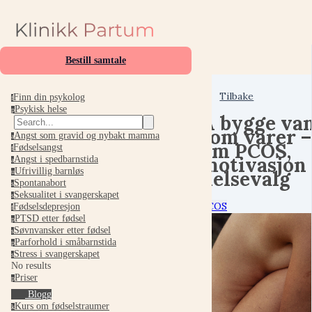
Bestill samtale
Tilbake
Finn din psykolog
f
Psykisk helse
p
Å bygge va
som varer –
Angst som gravid og nybakt mamma
a
om PCOS,
Fødselsangst
f
motivasjon
Angst i spedbarnstida
a
Ufrivillig barnløs
helsevalg
u
Spontanabort
s
Seksualitet i svangerskapet
s
PCOS
Fødselsdepresjon
f
PTSD etter fødsel
p
Søvnvansker etter fødsel
s
Parforhold i småbarnstida
p
Stress i svangerskapet
s
No results
Priser
p
Blogg
Kurs om fødselstraumer
k