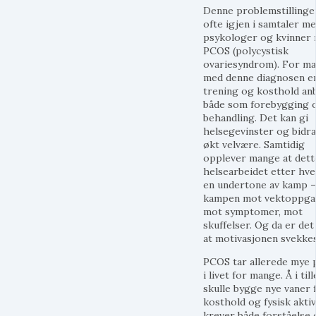
Denne problemstillinge
ofte igjen i samtaler m
psykologer og kvinner
PCOS (polycystisk
ovariesyndrom). For m
med denne diagnosen e
trening og kosthold anb
både som forebygging 
behandling. Det kan gi
helsegevinster og bidra 
økt velvære. Samtidig
opplever mange at dett
helsearbeidet etter hve
en undertone av kamp –
kampen mot vektoppga
mot symptomer, mot
skuffelser. Og da er det 
at motivasjonen svekkes
PCOS tar allerede mye 
i livet for mange. Å i til
skulle bygge nye vaner 
kosthold og fysisk aktiv
krever både forståelse