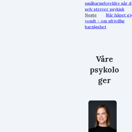
småbarnsforeldre når d
selv strever psykisk
Neste
Når håpet gj
vondt – om ufrivillig
barnløshet
Våre
psykolo
ger