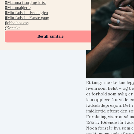
Mamma i sorg og krise
m
Mammahjerte
m
Min fødsel – Føde igjen
m
Min fødsel - Første gang
m
Jobbe hos oss
j
Kontakt
k
Bestill samtale
Et tungt mørke kan leg
hvem som helst – og be
et forhold som nylig er 
kan oppleve å utvikle e
fødselsdepresjon. Det
imidlertid oftest den so
Forskning viser at så 
15% av fødende får føds
Noen forstår hva som e
raskt, mens andre forst