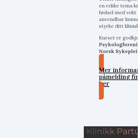
en rekke tema kn
fødsel med vekt
anvendbar kunns
styrke ditt klinis
Kurset er godkj
Psykologforen
Norsk Sykeplei
Mer informa
påmelding fi
her