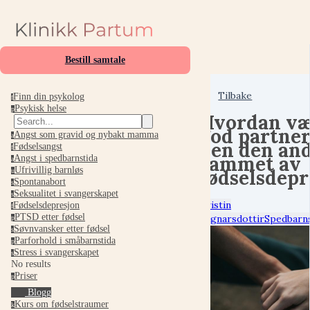
Bestill samtale
Tilbake
Finn din psykolog
f
Psykisk helse
p
Hvordan væ
god partner
Angst som gravid og nybakt mamma
a
den den and
Fødselsangst
f
rammet av
Angst i spedbarnstida
a
Ufrivillig barnløs
fødselsdepr
u
Spontanabort
s
Seksualitet i svangerskapet
s
Kristin
Fødselsdepresjon
f
PTSD etter fødsel
Ragnarsdottir
Spedbarns
p
Søvnvansker etter fødsel
s
Parforhold i småbarnstida
p
Stress i svangerskapet
s
No results
Priser
p
Blogg
Kurs om fødselstraumer
k