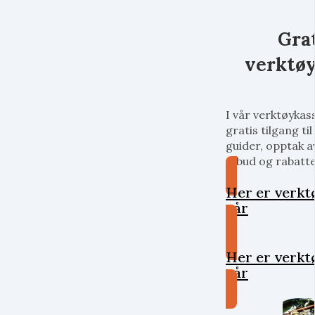
Gra
verktø
I vår verktøykas
gratis tilgang til 
guider, opptak a
tilbud og rabatt
Her er verkt
vår
Her er verkt
vår