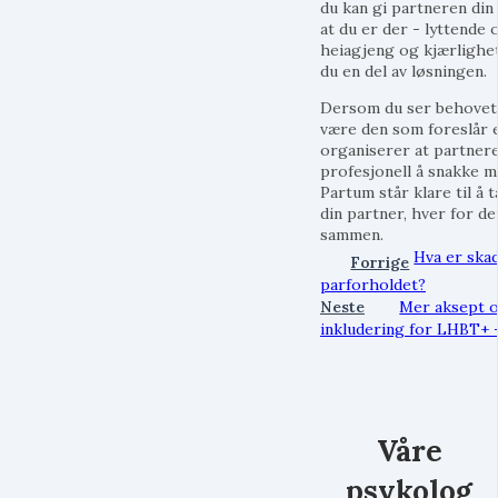
du kan gi partneren din 
at du er der - lyttende 
heiagjeng og kjærlighet
du en del av løsningen.
Dersom du ser behovet
være den som foreslår e
organiserer at partnere
profesjonell å snakke me
Partum står klare til å 
din partner, hver for de
sammen.
Hva er skad
Forrige
parforholdet?
Neste
Mer aksept 
inkludering for LHBT+ -
Våre
psykolog