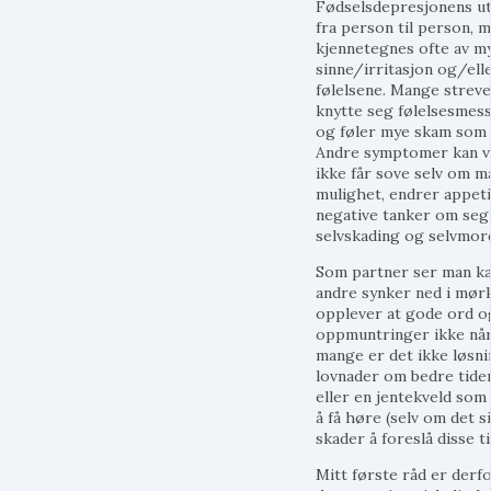
Fødselsdepresjonens ut
fra person til person, 
kjennetegnes ofte av my
sinne/irritasjon og/elle
følelsene. Mange strev
knytte seg følelsesmess
og føler mye skam som f
Andre symptomer kan v
ikke får sove selv om m
mulighet, endrer appeti
negative tanker om seg 
selvskading og selvmor
Som partner ser man ka
andre synker ned i mør
opplever at gode ord o
oppmuntringer ikke når
mange er det ikke løsn
lovnader om bedre tider
eller en jentekveld som
å få høre (selv om det s
skader å foreslå disse t
Mitt første råd er derf