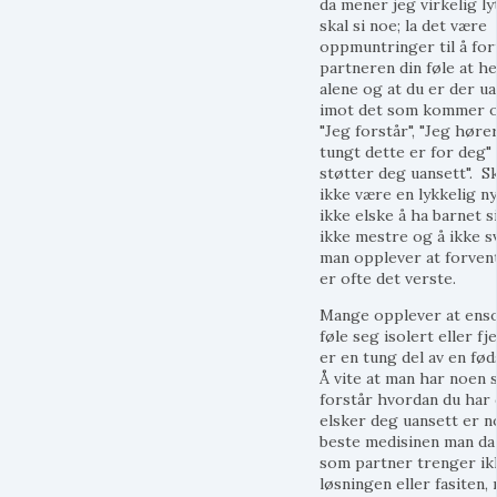
da mener jeg virkelig ly
skal si noe; la det være
oppmuntringer til å fort
partneren din føle at he
alene og at du er der ua
imot det som kommer o
"Jeg forstår", "Jeg hører
tungt dette er for deg" 
støtter deg uansett". 
ikke være en lykkelig n
ikke elske å ha barnet si
ikke mestre og å ikke sv
man opplever at forven
er ofte det verste.
Mange opplever at ens
føle seg isolert eller fj
er en tung del av en fø
Å vite at man har noen 
forstår hvordan du har
elsker deg uansett er n
beste medisinen man da 
som partner trenger ik
løsningen eller fasiten,