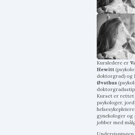
Kursledere er
V
Hewitt
(psykolog
doktorgrad) og
Øvsthus
(psykol
doktorgradsstip
Kurset er rette
psykologer, jor
helsesykepleiere
gynekologer og
jobber med mål
Undervisningen v